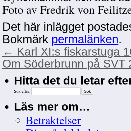
Foto av Fredrik von Feilitz
Det här inlägget postade
Bokmärk
permalänken
.
←
Karl XI:s fiskarstuga 
Om Söderbrunn på SVT 
Hitta det du letar eft
Sök efter:
Läs mer om…
Betraktelser