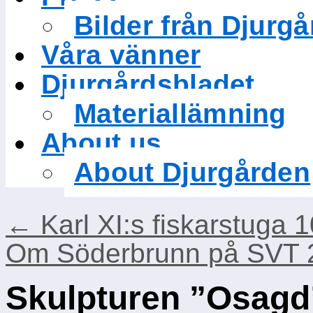
Bilder från Djurg
Våra vänner
Djurgårdsbladet
Materiallämning
About us
About Djurgården
←
Karl XI:s fiskarstuga 
Om Söderbrunn på SVT 
Skulpturen ”Osagd”