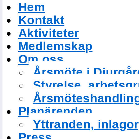
Hem
Kontakt
Aktiviteter
Medlemskap
Om oss
Årsmöte i Djurgå
Styrelse, arbetsg
Årsmöteshandlin
Planärenden
Yttranden, inlagor
Press