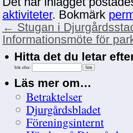
Det här inlägget postade
aktiviteter
. Bokmärk
per
←
Stugan i Djurgårdssta
Informationsmöte för pa
Hitta det du letar eft
Sök efter:
Läs mer om…
Betraktelser
Djurgårdsbladet
Föreningsinternt