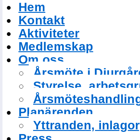
Hem
Kontakt
Aktiviteter
Medlemskap
Om oss
Årsmöte i Djurgå
Styrelse, arbetsg
Årsmöteshandlin
Planärenden
Yttranden, inlagor
Press