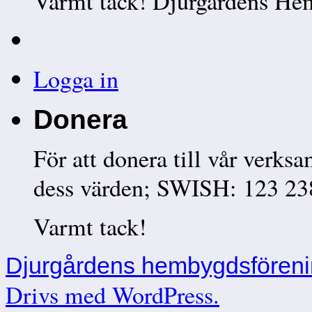
Varmt tack! Djurgårdens He
Logga in
Donera
För att donera till vår verks
dess värden; SWISH: 123 23
Varmt tack!
Djurgårdens hembygdsfören
Drivs med WordPress.