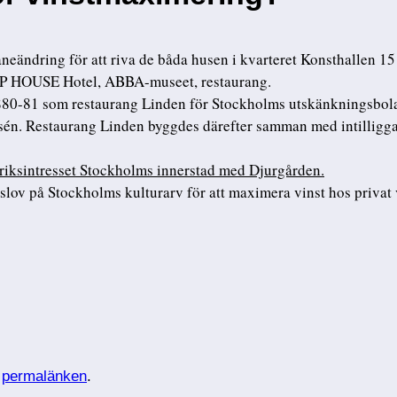
neändring för att riva de båda husen i kvarteret Konsthallen 1
POP HOUSE Hotel, ABBA-museet, restaurang.
-81 som restaurang Linden för Stockholms utskänkningsbolag
sén. Restaurang Linden byggdes därefter samman med intilligg
 riksintresset Stockholms innerstad med Djurgården.
lov på Stockholms kulturarv för att maximera vinst hos privat 
k
permalänken
.