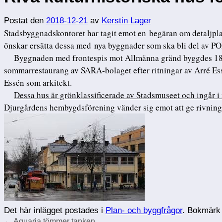
Postat den
2018-12-21
av
Kerstin Lager
Stadsbyggnadskontoret har tagit emot en begäran om detaljpla
önskar ersätta dessa med nya byggnader som ska bli del av 
Byggnaden med frontespis mot Allmänna gränd byggdes 1880
sommarrestaurang av SARA-bolaget efter ritningar av Arré Es
Essén som arkitekt.
Dessa hus är grönklassificerade av Stadsmuseet och ingår i
Djurgårdens hembygdsförening vänder sig emot att ge rivnings
Det här inlägget postades i
Plan- och byggfrågor
. Bokmär
←
Aquaria tömmer tanken