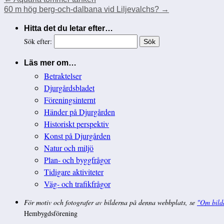
60 m hög berg-och-dalbana vid Liljevalchs?
→
Hitta det du letar efter…
Sök efter:
Läs mer om…
Betraktelser
Djurgårdsbladet
Föreningsinternt
Händer på Djurgården
Historiskt perspektiv
Konst på Djurgården
Natur och miljö
Plan- och byggfrågor
Tidigare aktiviteter
Väg- och trafikfrågor
För motiv och fotografer av bilderna på denna webbplats, se
"Om bild
Hembygdsförening